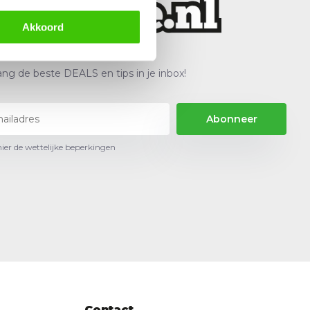
Akkoord
ng de beste DEALS en tips in je inbox!
Abonneer
hier de wettelijke beperkingen
Contact