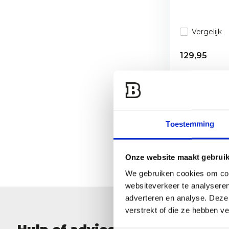
Vergelijk
129,95
Met een hangend
Toestemming
alleen voor aang
aangenaam verwar
Onze website maakt gebruik
We gebruiken cookies om cont
websiteverkeer te analyseren
adverteren en analyse. Deze
verstrekt of die ze hebben v