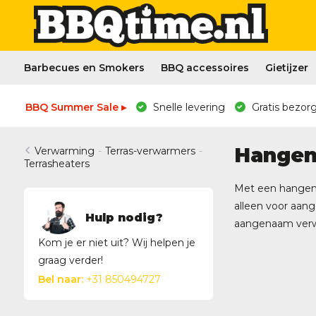
Barbecues en Smokers
BBQ accessoires
Gietijzer
BBQ Summer Sale ▸
Snelle levering
Gratis bezorg
Hangen
Verwarming
-
Terras-verwarmers
-
Terrasheaters
Met een hangend
alleen voor aang
Hulp nodig?
aangenaam verwar
Kom je er niet uit? Wij helpen je
graag verder!
Bel naar:
+31 850494727