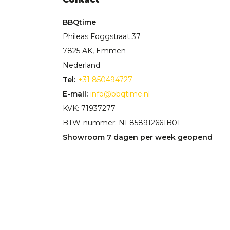
BBQtime
Phileas Foggstraat 37
7825 AK, Emmen
Nederland
Tel:
+31 850494727
E-mail:
info@bbqtime.nl
KVK: 71937277
BTW-nummer: NL858912661B01
Showroom 7 dagen per week geopend