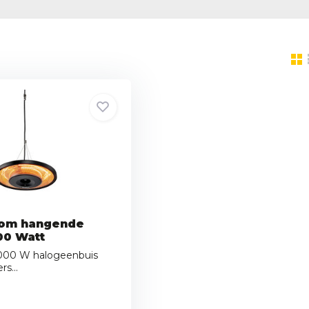
oom hangende
00 Watt
 2000 W halogeenbuis
s...