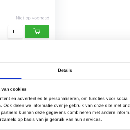
Niet op voorraad
e terrasverwarmer kan je genieten van de mooie en lange zo
Details
ename warmte, maar biedt ook een fijne sfeer. Maak de keuze ui
mt. Hierdoor bespaar je ruimte in je overkapping, tent of schu
 van cookies
ent en advertenties te personaliseren, om functies voor social
. Ook delen we informatie over je gebruik van onze site met onz
 partners kunnen deze gegevens combineren met andere informat
erzameld op basis van je gebruik van hun services.