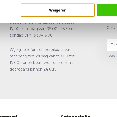
Showroom en
Klantenservice
Weigeren
Onze showroom is 7 dagen per week
geopend. Op werkdagen van 08:00 -
Ontva
17:00, zaterdag van 09.00 - 16:30 en
zondag van 13:30–16:00.
Wij zijn telefonisch bereikbaar van
* Lees 
maandag t/m vrijdag vanaf 9.00 tot
17.00 uur en beantwoorden e-mails
doorgaans binnen 24 uur.
account
Categorieën