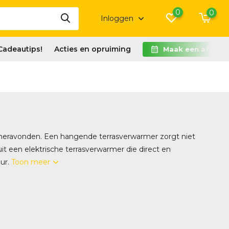
0
0
Inloggen
Cadeautips!
Acties en opruiming
Maak een afspra
meravonden. Een hangende terrasverwarmer zorgt niet
t een elektrische terrasverwarmer die direct en
uur.
Toon meer