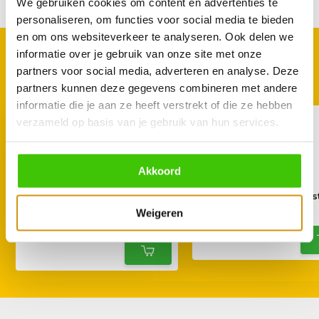
Delen
We gebruiken cookies om content en advertenties te
personaliseren, om functies voor social media te bieden
en om ons websiteverkeer te analyseren. Ook delen we
informatie over je gebruik van onze site met onze
GOED TE COMBINEREN
partners voor social media, adverteren en analyse. Deze
Met deze accessoires
partners kunnen deze gegevens combineren met andere
informatie die je aan ze heeft verstrekt of die ze hebben
verzameld op basis van je gebruik van hun services.
Akkoord
Witt Digitale Dual
Witt Pizzaoven bors
Weegschaal
Weigeren
24,99
49,99