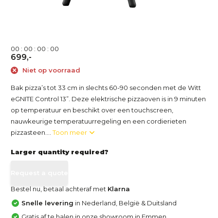
0
0
:
0
0
:
0
0
:
0
0
699,-
Niet op voorraad
Bak pizza’s tot 33 cm in slechts 60-90 seconden met de Witt
eGNITE Control 13”. Deze elektrische pizzaoven is in 9 minuten
op temperatuur en beschikt over een touchscreen,
nauwkeurige temperatuurregeling en een cordierieten
pizzasteen....
Toon meer
Larger quantity required?
Request a quote
Bestel nu, betaal achteraf met
Klarna
Snelle levering
in Nederland, België & Duitsland
Gratis af te halen in onze showroom in Emmen