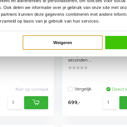
ent en advertenties te personaliseren, om functies voor social
. Ook delen we informatie over je gebruik van onze site met onz
 partners kunnen deze gegevens combineren met andere informat
erzameld op basis van je gebruik van hun services.
Rotante Pizza
Witt eGNITE Control 13
Graphite
Elektrische Pizza Ove
Weigeren
Black
 van de pizzaoven zorgt
Bak pizza’s tot 33 cm in slec
seconden ...
Vergelijk
Niet op voorraad
Direct 
699,-