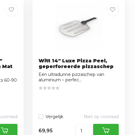
"
Witt 14″ Luxe Pizza Peel,
n Mat
geperforeerde pizzaschep
Een ultradunne pizzaschep van
aluminium – perfec...
hts 60-90
 voorraad
Vergelijk
Niet op voorraad
69,95