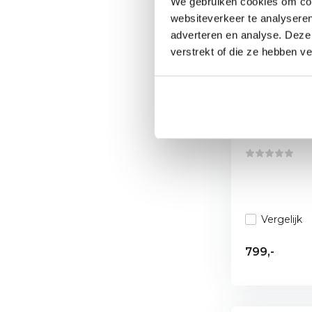
We gebruiken cookies om cont
websiteverkeer te analyseren
adverteren en analyse. Deze
verstrekt of die ze hebben v
Witt Etna 
Oven Mat 
De U-brander
ervoor dat d...
Vergelijk
799,-