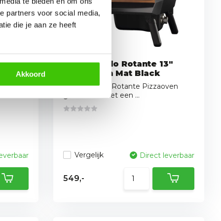
 media te bieden en om ons
e partners voor social media,
ie die je aan ze heeft
"
Witt Piccolo Rotante 13"
n Mat
Pizza Oven Mat Black
Akkoord
De PICCOLO Rotante Pizzaoven
garandeert met een ...
hts 60-90
Vergelijk
leverbaar
Direct leverbaar
549,-