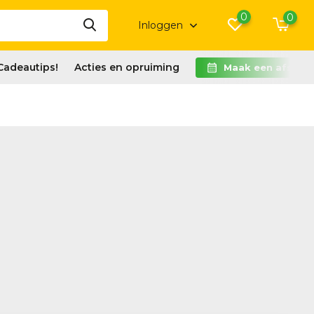
0
0
Inloggen
Cadeautips!
Acties en opruiming
Maak een afspra