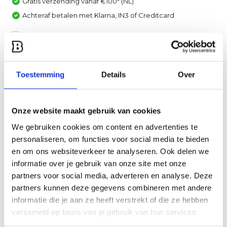
Gratis verzending vanaf €100* (NL)
Achteraf betalen met Klarna, IN3 of Creditcard
Vergelijk
Heb je een vraag over dit product?
Toestemming
Details
Over
Een van onze specialisten helpt je graag verder!
Stuur ons een mail
Onze website maakt gebruik van cookies
We gebruiken cookies om content en advertenties te
Productomschrijving
personaliseren, om functies voor social media te bieden
en om ons websiteverkeer te analyseren. Ook delen we
Specificaties
informatie over je gebruik van onze site met onze
partners voor social media, adverteren en analyse. Deze
partners kunnen deze gegevens combineren met andere
Reviews
informatie die je aan ze heeft verstrekt of die ze hebben
verzameld op basis van je gebruik van hun services.
Delen