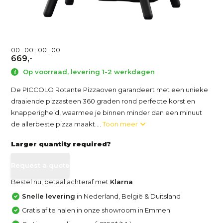
0
0
:
0
0
:
0
0
:
0
0
669,-
Op voorraad, levering 1-2 werkdagen
De PICCOLO Rotante Pizzaoven garandeert met een unieke
draaiende pizzasteen 360 graden rond perfecte korst en
knapperigheid, waarmee je binnen minder dan een minuut
de allerbeste pizza maakt....
Toon meer
Larger quantity required?
Request a quote
Bestel nu, betaal achteraf met
Klarna
Snelle levering
in Nederland, België & Duitsland
Gratis af te halen in onze showroom in Emmen