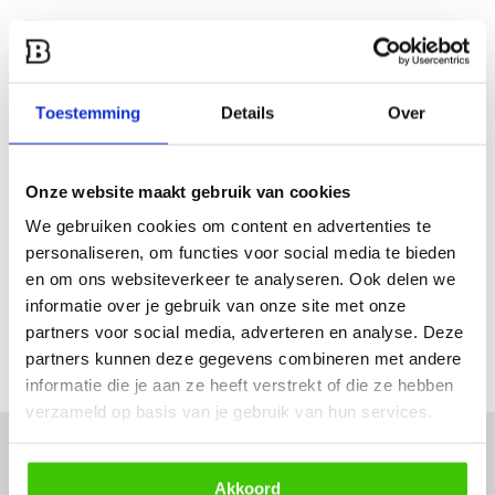
Heb je een vraag over dit product?
Een van onze specialisten helpt je graag verder!
Stuur ons een mail
Toestemming
Details
Over
Productomschrijving
Onze website maakt gebruik van cookies
We gebruiken cookies om content en advertenties te
Specificaties
personaliseren, om functies voor social media te bieden
en om ons websiteverkeer te analyseren. Ook delen we
informatie over je gebruik van onze site met onze
Reviews
partners voor social media, adverteren en analyse. Deze
partners kunnen deze gegevens combineren met andere
Delen
informatie die je aan ze heeft verstrekt of die ze hebben
verzameld op basis van je gebruik van hun services.
Akkoord