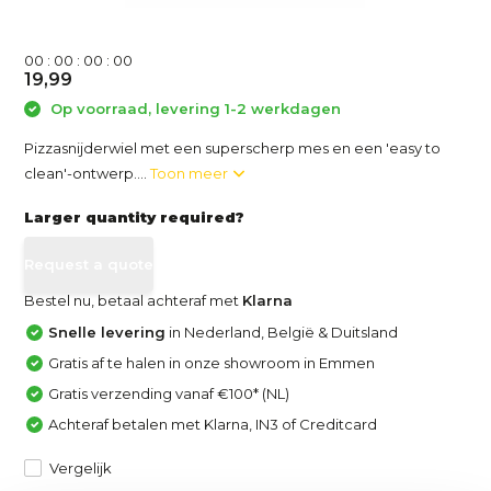
0
0
:
0
0
:
0
0
:
0
0
19,99
Op voorraad, levering 1-2 werkdagen
Pizzasnijderwiel met een superscherp mes en een 'easy to
clean'-ontwerp....
Toon meer
Larger quantity required?
Request a quote
Bestel nu, betaal achteraf met
Klarna
Snelle levering
in Nederland, België & Duitsland
Gratis af te halen in onze showroom in Emmen
Gratis verzending vanaf €100* (NL)
Achteraf betalen met Klarna, IN3 of Creditcard
Vergelijk