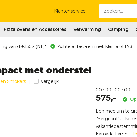
Klantenservice
Pizza ovens en Accessoires
Verwarming
Camping
ing vanaf €150,- (NL)*
Achteraf betalen met Klarna of IN3
pact met onderstel
s en Smokers
Vergelijk
0
0
:
0
0
:
0
0
:
0
0
575,-
Op 
Een medium te gro
‘Sergeant’ uitkomst
vakantiebestemming
Kamado Large....
T