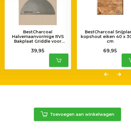
BestCharcoal
BestCharcoal Snijpla
Halvemaanvormige RVS
kopshout eiken 40 x 30
Bakplaat Griddle voor
cm
Kamado Compact
39,95
69,95
Toevoegen aan winkelwagen