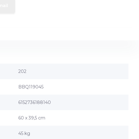
mail
202
BBQ119045
6152736188140
60 x 39,5 cm
45 kg