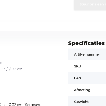
Stuur ons een 
Specificaties
Artikelnummer
en
SKU
15" / Ø 32 cm
EAN
Afmeting
Gewicht
 Deze Ø 32 cm ‘Sergeant’