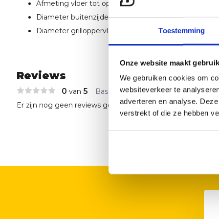
Afmeting vloer tot opengezette Kamado: 35 cm
Diameter buitenzijde Kamado: 39.5 cm
Toestemming
Diameter grilloppervlak: 32 cm
Onze website maakt gebruik
Reviews
We gebruiken cookies om cont
websiteverkeer te analyseren
0
5
van
Based on 0 reviews
adverteren en analyse. Deze
Er zijn nog geen reviews geschreven over dit product..
verstrekt of die ze hebben v