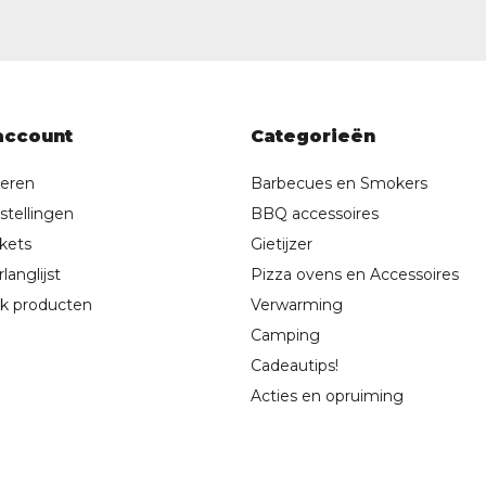
account
Categorieën
reren
Barbecues en Smokers
stellingen
BBQ accessoires
ckets
Gietijzer
langlijst
Pizza ovens en Accessoires
jk producten
Verwarming
Camping
Cadeautips!
Acties en opruiming