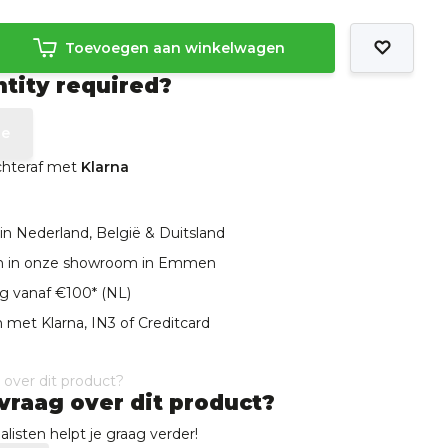
Toevoegen aan winkelwagen
ntity required?
te
achteraf met
Klarna
in Nederland, België & Duitsland
len in onze showroom in Emmen
ng vanaf €100* (NL)
 met Klarna, IN3 of Creditcard
vraag over dit product?
listen helpt je graag verder!