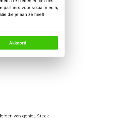
at de binnenkant gaar is.
 media te bieden en om ons
e partners voor social media,
cht gekaramelliseerde
ie die je aan ze heeft
Akkoord
dereen van geniet. Steek