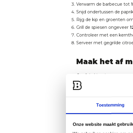
Verwarm de barbecue tot
Snijd ondertussen de paprik
Rijg de kip en groenten o
Grill de spiesen ongeveer
1
Controleer met een kernt
Serveer met gegrilde citroe
Maak het af m
Geef de kipspiesen nog 
minuten op de barbecue voo
heerlijk te dippen.
Toestemming
BBQ-tip
Onze website maakt gebruik
Houd de temperatuur van 