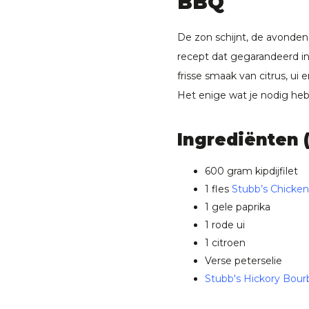
BBQ
De zon schijnt, de avonden
recept dat gegarandeerd i
frisse smaak van citrus, ui 
Het enige wat je nodig heb
Ingrediënten 
600 gram kipdijfilet
1 fles
Stubb’s Chicke
1 gele paprika
1 rode ui
1 citroen
Verse peterselie
Stubb's Hickory Bou