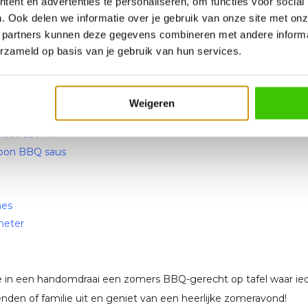
 Bij een te hoge temperatuur kan de buitenkant verbranden voord
ent en advertenties te personaliseren, om functies voor social
. Ook delen we informatie over je gebruik van onze site met onz
paar minuten met de snijkant naar beneden op het rooster. De li
 partners kunnen deze gegevens combineren met andere informat
ete finishing touch die perfect past bij deze kipspiesen.
erzameld op basis van je gebruik van hun services.
 recept
Weigeren
nlijk maar een paar producten nodig:
nade 330 ml
rbon BBQ saus
mes
meter
e in een handomdraai een zomers BBQ-gerecht op tafel waar ie
nden of familie uit en geniet van een heerlijke zomeravond!