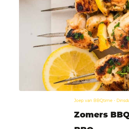
Joep van BBQtime - Dinsda
Zomers BBQ-