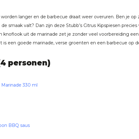
 worden langer en de barbecue draait weer overuren. Ben je op
n de smaak valt? Dan zijn deze
Stubb’s Citrus Kipspiesen
precies 
en knoflook uit de marinade zet je zonder veel voorbereiding een 
t is een goede marinade, verse groenten en een barbecue op de
(4 personen)
n Marinade 330 ml
rbon BBQ saus