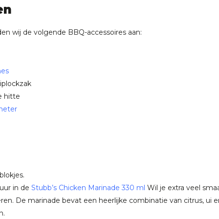
en
aden wij de volgende BBQ-accessoires aan:
mes
ziplockzak
 hitte
meter
 blokjes.
 uur in de
Stubb’s Chicken Marinade 330 ml
⁠
Wil je extra veel sm
ren. De marinade bevat een heerlijke combinatie van citrus, ui 
n.