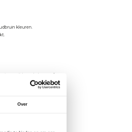
udbruin kleuren.
kt.
 spiesen tijdens de laatste 2
 de spiesen aan tafel
Over
ijke suikers bevat,