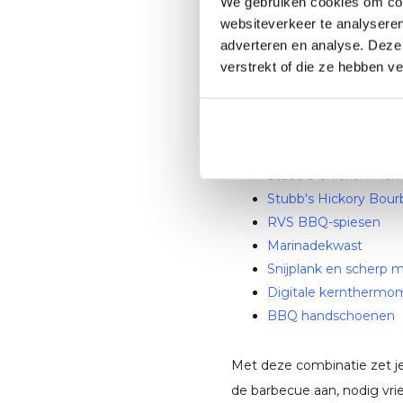
karamelliseert de kip snel.
We gebruiken cookies om cont
websiteverkeer te analyseren
Leg de citroen de laatste 
adverteren en analyse. Deze
citroen geeft een frisse, zo
verstrekt of die ze hebben v
Alles voor dit
Voor dit recept heb je eige
Stubb’s Chicken Mari
Stubb's Hickory Bou
RVS BBQ-spiesen
Marinadekwast
Snijplank en scherp 
Digitale kernthermo
BBQ handschoenen
Met deze combinatie zet j
de barbecue aan, nodig vrie