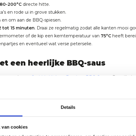
180-200°C
directe hitte.
a’s en rode ui in grove stukken.
m en om aan de BBQ-spiesen.
2 tot 15 minuten
. Draai ze regelmatig zodat alle kanten mooi go
hermometer of de kip een
kerntemperatuur van
75°C
heeft berei
npartjes en eventueel wat verse peterselie.
et een heerlijke BBQ-saus
meer smaak met
Stubb’s Hickory Bourbon BBQ Sauce
. Bestrijk de
r een heerlijke gekaramelliseerde glaze. Of gebruik de saus om
Details
 van cookies
je barbecue tussen de
180 en 200°C
. Omdat de marinade natuurl