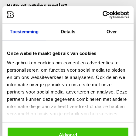
Hulp of advies nodig?
Vraag het een van onze specialisten!
Stuur gemakkelijk een Whatsapp.
Toestemming
Details
Over
Open whatsapp
Onze website maakt gebruik van cookies
We gebruiken cookies om content en advertenties te
personaliseren, om functies voor social media te bieden
en om ons websiteverkeer te analyseren. Ook delen we
informatie over je gebruik van onze site met onze
partners voor social media, adverteren en analyse. Deze
Ontvang de beste DEALS en tips in je inbox!
partners kunnen deze gegevens combineren met andere
informatie die je aan ze heeft verstrekt of die ze hebben
verzameld op basis van je gebruik van hun services.
Abonneer
* Lees hier de wettelijke beperkingen
Akkoord