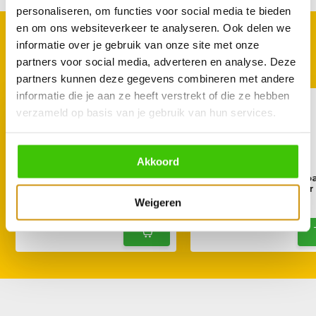
personaliseren, om functies voor social media te bieden
en om ons websiteverkeer te analyseren. Ook delen we
GOED TE COMBINEREN
informatie over je gebruik van onze site met onze
Met deze accessoires
partners voor social media, adverteren en analyse. Deze
partners kunnen deze gegevens combineren met andere
informatie die je aan ze heeft verstrekt of die ze hebben
verzameld op basis van je gebruik van hun services.
Akkoord
Char-griller Beschermhoes
Char-Griller Inklapb
voor Flat Iron 3-pits Plancha
penthermometer
Weigeren
39,95
19,95
24,99