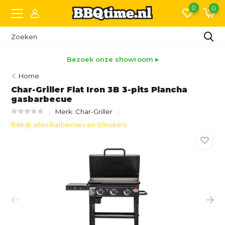
0
0
om ▸
Snelle levering
Home
Char-Griller Flat Iron 3B 3-pits Plancha
gasbarbecue
Merk:
Char-Griller
Bekijk alles Barbecues en Smokers