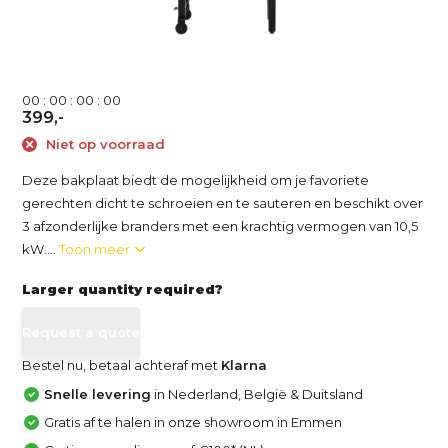
0
0
:
0
0
:
0
0
:
0
0
399,-
Niet op voorraad
Deze bakplaat biedt de mogelijkheid om je favoriete
gerechten dicht te schroeien en te sauteren en beschikt over
3 afzonderlijke branders met een krachtig vermogen van 10,5
kW....
Toon meer
Larger quantity required?
Request a quote
Bestel nu, betaal achteraf met
Klarna
Snelle levering
in Nederland, België & Duitsland
Gratis af te halen in onze showroom in Emmen