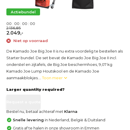
Actiebundel
0
0
:
0
0
:
0
0
:
0
0
2.136,85
2.049,-
Niet op voorraad
De Kamado Joe Big Joe II is nu extra voordelig te bestellen als
Starter bundel. De set bevat de Kamado Joe Big Joe II incl.
onderstel en zijtafels, de Big Joe beschermhoes, 9,07 kg
Kamado Joe Lump Houtskool en de Kamado Joe
aanmaakblokjes....
Toon meer
Larger quantity required?
Request a quote
Bestel nu, betaal achteraf met
Klarna
Snelle levering
in Nederland, België & Duitsland
Gratis af te halen in onze showroom in Emmen