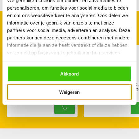
We gebruiken cookies om content en advertenties te
personaliseren, om functies voor social media te bieden
en om ons websiteverkeer te analyseren. Ook delen we
informatie over je gebruik van onze site met onze
GOED TE COMBINEREN
partners voor social media, adverteren en analyse. Deze
Met deze accessoires
partners kunnen deze gegevens combineren met andere
informatie die je aan ze heeft verstrekt of die ze hebben
verzameld op basis van je gebruik van hun services.
Akkoord
Kamado Joe Big Joe
Kamado Joe Big Block
beschermhoes
Houtskool 9,07 kg
Weigeren
99,95
29,95