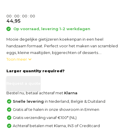
0
0
:
0
0
:
0
0
:
0
0
44,95
Op voorraad, levering 1-2 werkdagen
Mooie degelijke gietijzeren koekenpan in een heel
handzaam formaat. Perfect voor het maken van scrambled
eggs, kleine maaltijden, bijgerechten of desserts....
Toon meer
Larger quantity required?
Request a quote
Bestel nu, betaal achteraf met
Klarna
Snelle levering
in Nederland, België & Duitsland
Gratis af te halen in onze showroom in Emmen
Gratis verzending vanaf €100* (NL)
Achteraf betalen met Klarna, IN3 of Creditcard