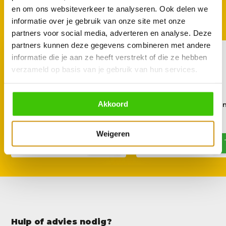
GOED TE COMBINEREN
en om ons websiteverkeer te analyseren. Ook delen we
Met deze accessoires
informatie over je gebruik van onze site met onze
partners voor social media, adverteren en analyse. Deze
partners kunnen deze gegevens combineren met andere
informatie die je aan ze heeft verstrekt of die ze hebben
verzameld op basis van je gebruik van hun services.
Akkoord
Lodge seasoning Spray 240
Bear Paws The Origin
ml
Roze
15,95
13,95
19,49
Weigeren
Hulp of advies nodig?