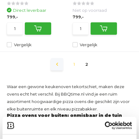
Direct leverbaar
Niet op voorraad
799,-
799,-
Vergelijk
Vergelijk
1
2
Waar een gewone keukenoven tekortschiet, maken deze
ovens echt het verschil. Bij BBQtime.nl vind je een ruim
assortiment hoogwaardige pizza ovens die geschikt zijn voor
elke buitenruimte en elk niveau pizzabakker.
Pizza ovens voor buiten: onmisbaar in de tuin
Pizza ovens voor buiten maken van jouw tuin of terras een
plek waar mensen samenkomen. Of je nu een kleine stadstuin