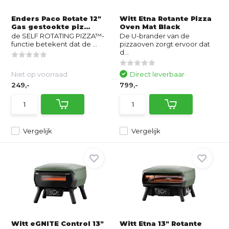
Enders Paco Rotate 12″
Witt Etna Rotante Pizza
Gas gestookte piz...
Oven Mat Black
de SELF ROTATING PIZZA™-
De U-brander van de
functie betekent dat de ...
pizzaoven zorgt ervoor dat
d...
Niet op voorraad
Direct leverbaar
249,-
799,-
Vergelijk
Vergelijk
Witt eGNITE Control 13"
Witt Etna 13" Rotante