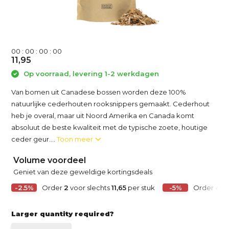
0
0
:
0
0
:
0
0
:
0
0
11,95
Op voorraad, levering 1-2 werkdagen
Van bomen uit Canadese bossen worden deze 100%
natuurlijke cederhouten rooksnippers gemaakt. Cederhout
heb je overal, maar uit Noord Amerika en Canada komt
absoluut de beste kwaliteit met de typische zoete, houtige
ceder geur....
Toon meer
Volume voordeel
Geniet van deze geweldige kortingsdeals
-2.5%
Order
2
voor slechts
11,65
per stuk
-5%
Order
4
vo
Larger quantity required?