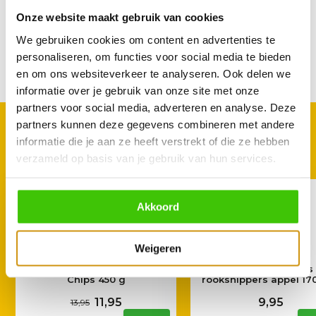
Onze website maakt gebruik van cookies
Reviews
We gebruiken cookies om content en advertenties te
personaliseren, om functies voor social media te bieden
en om ons websiteverkeer te analyseren. Ook delen we
Delen
informatie over je gebruik van onze site met onze
partners voor social media, adverteren en analyse. Deze
partners kunnen deze gegevens combineren met andere
GOED TE COMBINEREN
informatie die je aan ze heeft verstrekt of die ze hebben
Met deze accessoires
verzameld op basis van je gebruik van hun services.
Akkoord
Weigeren
Jack Daniel's Wood Smoking
Smokin’ Flavours
Chips 450 g
rooksnippers appel 17
11,95
9,95
13,95