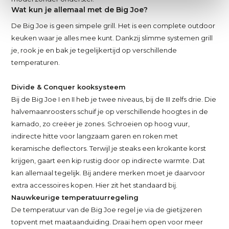
Wat kun je allemaal met de Big Joe?
De Big Joe is geen simpele grill. Het is een complete outdoor
keuken waar je alles mee kunt. Dankzij slimme systemen grill
je, rook je en bak je tegelijkertijd op verschillende
temperaturen.
Divide & Conquer kooksysteem
Bij de Big Joe I en II heb je twee niveaus, bij de III zelfs drie. Die
halvemaanroosters schuif je op verschillende hoogtes in de
kamado, zo creëer je zones. Schroeien op hoog vuur,
indirecte hitte voor langzaam garen en roken met
keramische deflectors. Terwijl je steaks een krokante korst
krijgen, gaart een kip rustig door op indirecte warmte. Dat
kan allemaal tegelijk. Bij andere merken moet je daarvoor
extra accessoires kopen. Hier zit het standaard bij.
Nauwkeurige temperatuurregeling
De temperatuur van de Big Joe regel je via de gietijzeren
topvent met maataanduiding. Draai hem open voor meer