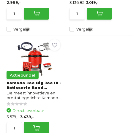
2.999,-
3.136,85
3.019,-
Vergelijk
Vergelijk
Actiebundel
Kamado Joe Big Joe III -
Rotisserie Bund...
De meest innovatieve en
prestatiegerichte Kamado...
Direct leverbaar
3.579,-
3.439,-