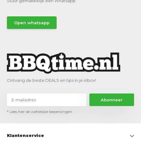
Stuur gemakkelijk een Whatsapp.
Open whatsapp
Ontvang de beste DEALS en tips in je inbox!
Abonneer
* Lees hier de wettelijke beperkingen
Klantenservice