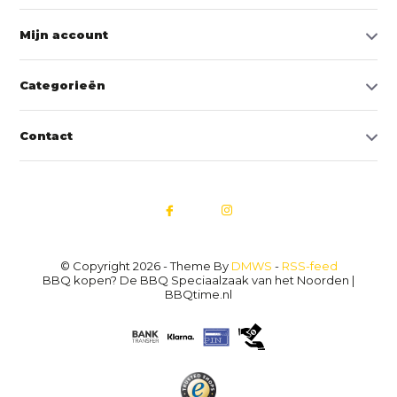
Mijn account
Categorieën
Contact
© Copyright 2026 - Theme By
DMWS
-
RSS-feed
BBQ kopen? De BBQ Speciaalzaak van het Noorden |
BBQtime.nl