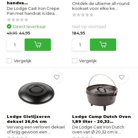
handva...
Ontdek de ultieme all-round
De Lodge Cast Iron Crepe
kookset voor elke ke...
Pan met handvat is idea...
Direct leverbaar
Niet op voorraad
49,95
44,95
184,95
Vergelijk
Vergelijk
Lodge Gietijzeren
Lodge Camp Dutch Oven
deksel 26,04 cm
1,89 liter - 20,32...
Vervang een verloren deksel
De Lodge Cast Iron Dutch
of krijg gewoon een ...
oven van Ø 20,32 cm is ...