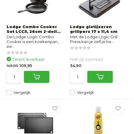
Lodge Combo Cooker
Lodge gietijzeren
Set LCC3, 26cm 2-deli...
grillpers 17 x 11,4 cm
De Lodge Logic Combo
Met de Lodge Logic Grill
Cooker is een koekenpan,
Press kan je zelf je ha...
ee...
Direct leverbaar
Niet op voorraad
149,95
109,95
34,90
Vergelijk
Vergelijk