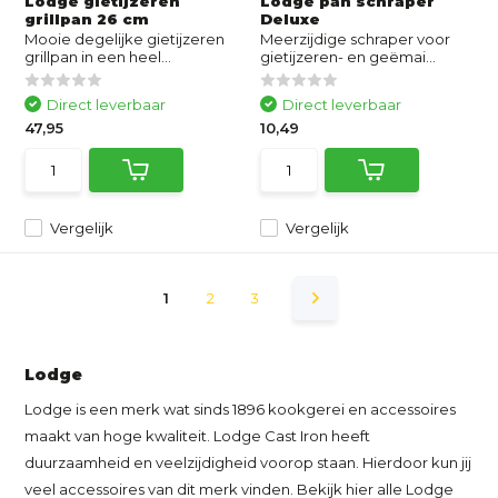
Lodge gietijzeren
Lodge pan schraper
grillpan 26 cm
Deluxe
Mooie degelijke gietijzeren
Meerzijdige schraper voor
grillpan in een heel...
gietijzeren- en geëmai...
Direct leverbaar
Direct leverbaar
47,95
10,49
Vergelijk
Vergelijk
1
2
3
Lodge
Lodge is een merk wat sinds 1896 kookgerei en accessoires
maakt van hoge kwaliteit. Lodge Cast Iron heeft
duurzaamheid en veelzijdigheid voorop staan. Hierdoor kun jij
veel accessoires van dit merk vinden. Bekijk hier alle Lodge