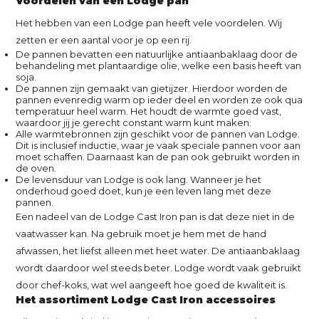
Voordelen van een Lodge pan
Het hebben van een Lodge pan heeft vele voordelen. Wij
zetten er een aantal voor je op een rij.
De pannen bevatten een natuurlijke antiaanbaklaag door de
behandeling met plantaardige olie, welke een basis heeft van
soja.
De pannen zijn gemaakt van gietijzer. Hierdoor worden de
pannen evenredig warm op ieder deel en worden ze ook qua
temperatuur heel warm. Het houdt de warmte goed vast,
waardoor jij je gerecht constant warm kunt maken.
Alle warmtebronnen zijn geschikt voor de pannen van Lodge.
Dit is inclusief inductie, waar je vaak speciale pannen voor aan
moet schaffen. Daarnaast kan de pan ook gebruikt worden in
de oven.
De levensduur van Lodge is ook lang. Wanneer je het
onderhoud goed doet, kun je een leven lang met deze
pannen.
Een nadeel van de Lodge Cast Iron pan is dat deze niet in de
vaatwasser kan. Na gebruik moet je hem met de hand
afwassen, het liefst alleen met heet water. De antiaanbaklaag
wordt daardoor wel steeds beter. Lodge wordt vaak gebruikt
door chef-koks, wat wel aangeeft hoe goed de kwaliteit is.
Het assortiment Lodge Cast Iron accessoires