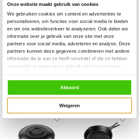
Onze website maakt gebruik van cookies
We gebruiken cookies om content en advertenties te
personaliseren, om functies voor social media te bieden
en om ons websiteverkeer te analyseren. Ook delen we
Lodge gietijzeren
Lodge gietijzeren
informatie over je gebruik van onze site met onze
koekenpan 43,18 cm
koekenpan 16,5 cm
partners voor social media, adverteren en analyse. Deze
met...
Mooie degelijke gietijzeren
De Lodge skillet/koekenpan
koekenpan. In een he...
partners kunnen deze gegevens combineren met andere
met twee handvatten i...
informatie die je aan ze heeft verstrekt of die ze hebben
verzameld op basis van je gebruik van hun services.
Direct leverbaar
Direct leverbaar
149,-
20,95
Akkoord
Vergelijk
Vergelijk
Weigeren