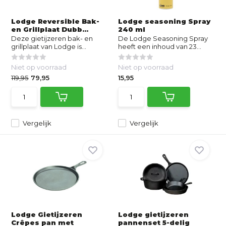
Lodge Reversible Bak-
Lodge seasoning Spray
en Grillplaat Dubb...
240 ml
Deze gietijzeren bak- en
De Lodge Seasoning Spray
grillplaat van Lodge is...
heeft een inhoud van 23...
Niet op voorraad
Niet op voorraad
119,95
79,95
15,95
Vergelijk
Vergelijk
Lodge Gietijzeren
Lodge gietijzeren
Crêpes pan met
pannenset 5-delig